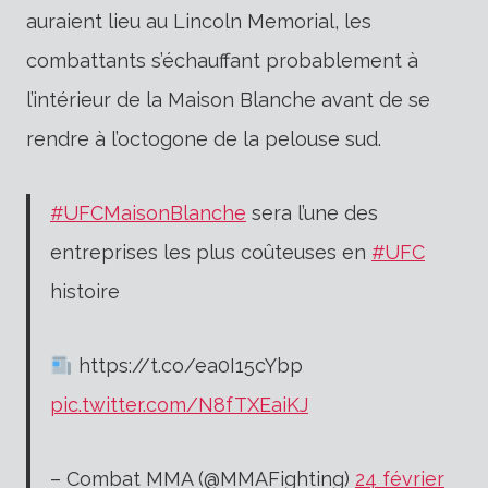
auraient lieu au Lincoln Memorial, les
combattants s’échauffant probablement à
l’intérieur de la Maison Blanche avant de se
rendre à l’octogone de la pelouse sud.
#UFCMaisonBlanche
sera l’une des
entreprises les plus coûteuses en
#UFC
histoire
https://t.co/ea0I15cYbp
pic.twitter.com/N8fTXEaiKJ
– Combat MMA (@MMAFighting)
24 février