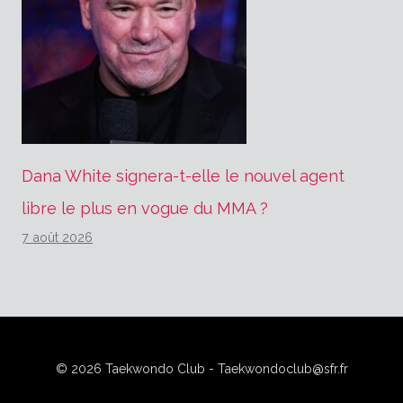
Dana White signera-t-elle le nouvel agent
libre le plus en vogue du MMA ?
7 août 2026
© 2026 Taekwondo Club - Taekwondoclub@sfr.fr