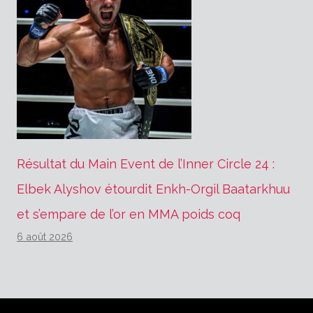
Résultat du Main Event de l’Inner Circle 24 :
Elbek Alyshov étourdit Enkh-Orgil Baatarkhuu
et s’empare de l’or en MMA poids coq
6 août 2026