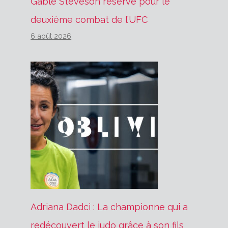
Gable Steveson réservé pour le
deuxième combat de l’UFC
6 août 2026
Adriana Dadci : La championne qui a
redécouvert le judo grâce à son fils