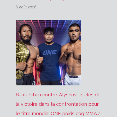
6 août 2026
Baatarkhuu contre. Alyshov : 4 clés de
la victoire dans la confrontation pour
le titre mondial ONE poids coq MMA à