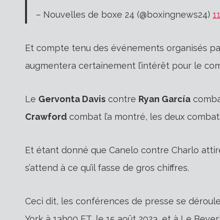
– Nouvelles de boxe 24 (@boxingnews24)
1
Et compte tenu des événements organisés pa
augmentera certainement l’intérêt pour le co
Le
Gervonta Davis
contre
Ryan García
combat
Crawford
combat l’a montré, les deux combats
Et étant donné que Canelo contre Charlo atti
s’attend à ce qu’il fasse de gros chiffres.
Ceci dit, les conférences de presse se déroul
York à 13h00 ET, le 15 août 2023, et à
Le Beverl