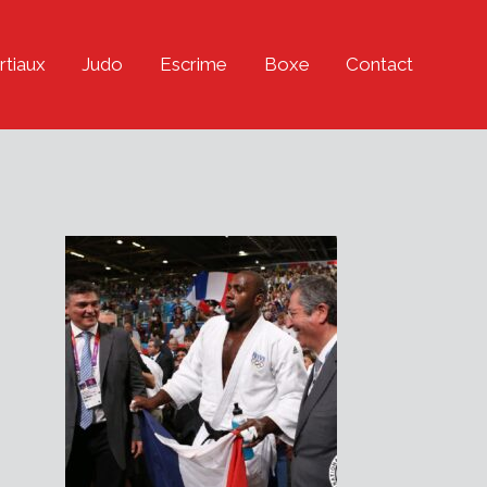
rtiaux
Judo
Escrime
Boxe
Contact