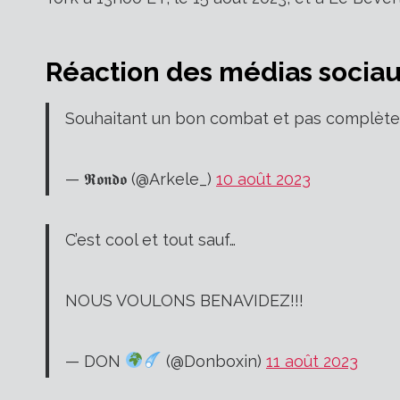
Réaction des médias socia
Souhaitant un bon combat et pas complète
— 𝕽𝖔𝖓𝖉𝖔 (@Arkele_)
10 août 2023
C’est cool et tout sauf…
NOUS VOULONS BENAVIDEZ!!!
— DON
(@Donboxin)
11 août 2023