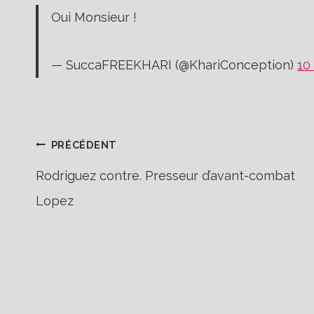
Oui Monsieur !
— SuccaFREEKHARI (@KhariConception)
10
Navigation
PRÉCÉDENT
Rodriguez contre. Presseur d’avant-combat
Lopez
de
l’article