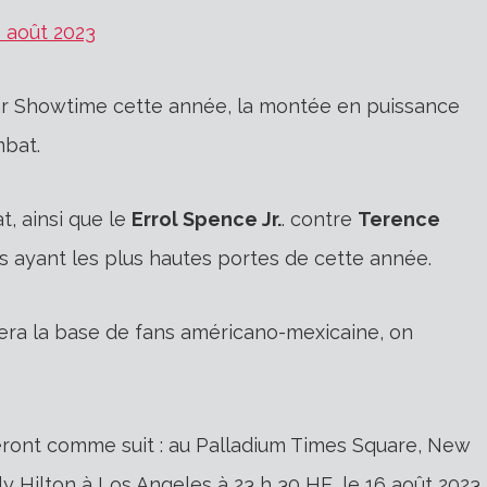
1 août 2023
r Showtime cette année, la montée en puissance
mbat.
, ainsi que le
Errol Spence Jr.
. contre
Terence
 ayant les plus hautes portes de cette année.
rera la base de fans américano-mexicaine, on
eront comme suit : au
Palladium Times Square, New
y Hilton à Los Angeles à 23 h 30 HE, le 16 août 2023.