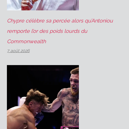
Chypre célèbre sa percée alors qu’Antoniou
remporte l’or des poids lourds du
Commonwealth
7 août 2026