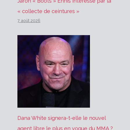
Jaron « Boots » Ennis intéressé par la
« collecte de ceintures »
7 août 2026
Dana White signera-t-elle le nouvel
agent libre le plus en vogue du MMA ?