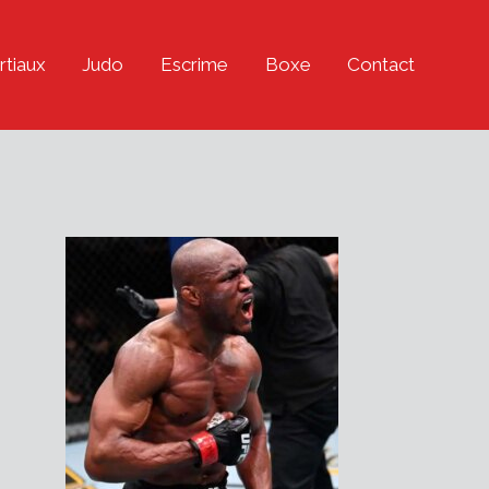
rtiaux
Judo
Escrime
Boxe
Contact