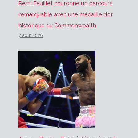
Rémi Feuillet couronne un parcours
remarquable avec une médaille d’or
historique du Commonwealth
7 août 2026