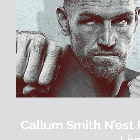
Callum Smith N’est P
Liv