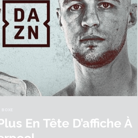
BOXE
lus En Tête D’affiche À
erpool