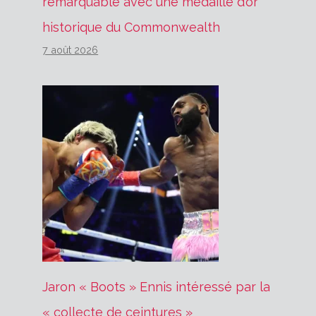
remarquable avec une médaille d’or
historique du Commonwealth
7 août 2026
Jaron « Boots » Ennis intéressé par la
« collecte de ceintures »