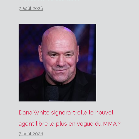
7 août 2026
Dana White signera-t-elle le nouvel
agent libre le plus en vogue du MMA ?
7 août 2026