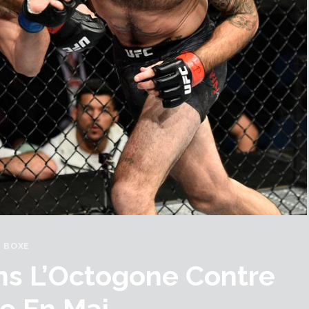
BOXE
ns L’Octogone Contre
e En Mai