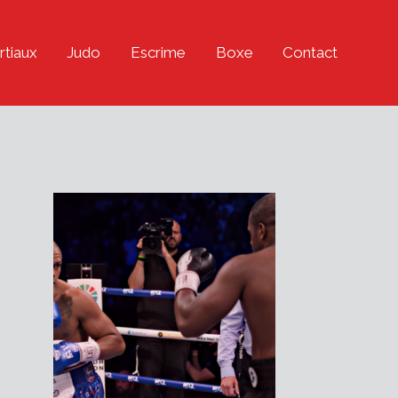
rtiaux
Judo
Escrime
Boxe
Contact