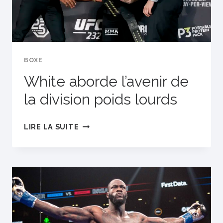
BOXE
White aborde l’avenir de
la division poids lourds
WHITE
LIRE LA SUITE
ABORDE
L’AVENIR
DE
LA
DIVISION
POIDS
LOURDS