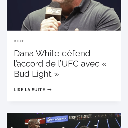
SONT
EN
COURS
BOXE
Dana White défend
l’accord de l’UFC avec «
Bud Light »
DANA
LIRE LA SUITE
WHITE
DÉFEND
L’ACCORD
DE
L’UFC