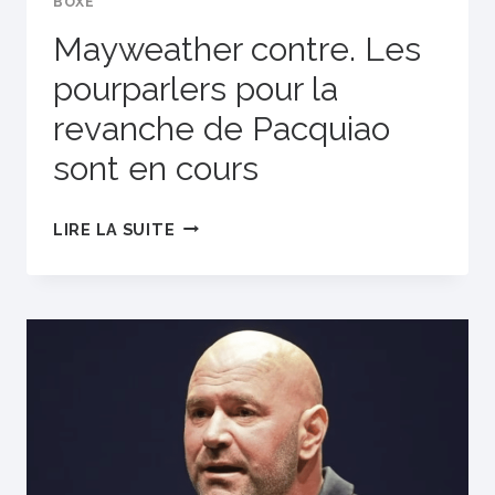
BOXE
Mayweather contre. Les
pourparlers pour la
revanche de Pacquiao
sont en cours
MAYWEATHER
LIRE LA SUITE
CONTRE.
LES
POURPARLERS
POUR
LA
REVANCHE
DE
PACQUIAO