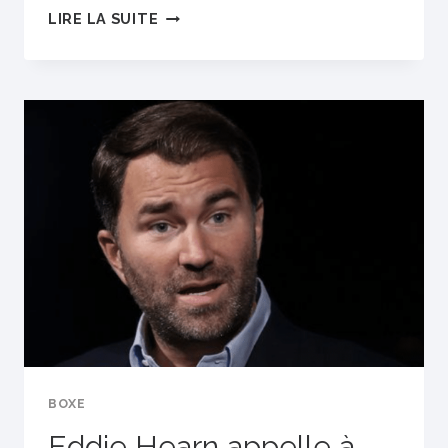
MCGREGOR
LIRE LA SUITE
FOURNIT
OFFICIELLEMENT
LE
PREMIER
ÉCHANTILLON
DE
L’USADA
BOXE
Eddie Hearn appelle à