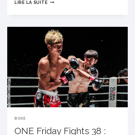
MAYWEATHER
LIRE LA SUITE
CONTRE.
LES
POURPARLERS
POUR
LA
REVANCHE
DE
PACQUIAO
SONT
EN
COURS
BOXE
ONE Friday Fights 38 :