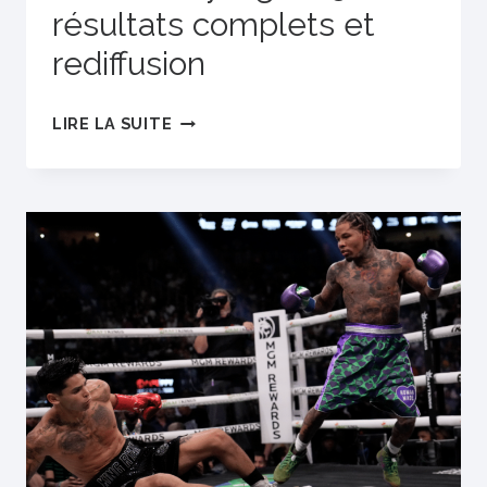
résultats complets et
rediffusion
ONE
LIRE LA SUITE
FRIDAY
FIGHTS
38 :
RÉSULTATS
COMPLETS
ET
REDIFFUSION