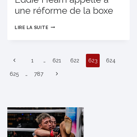
une réforme de la boxe
EDDIE
LIRE LA SUITE
HEARN
APPELLE
À
Page
Previous
1
…
UNE
621
622
623
624
RÉFORME
Page
Next
625
…
787
DE
Page
LA
navigation
BOXE