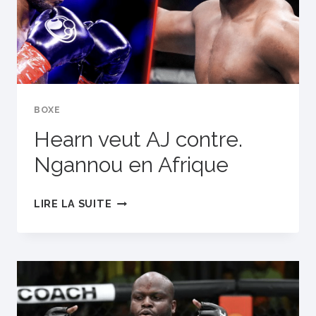
BOXE
Hearn veut AJ contre.
Ngannou en Afrique
HEARN
LIRE LA SUITE
VEUT
AJ
CONTRE.
NGANNOU
EN