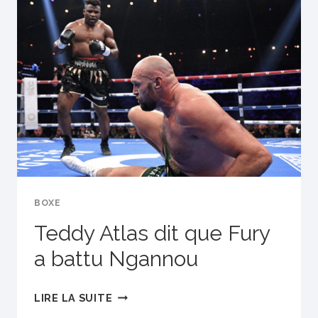
VERDICT
DE
FURY
CONTRE
NGANNOU
BOXE
Teddy Atlas dit que Fury
a battu Ngannou
TEDDY
LIRE LA SUITE
ATLAS