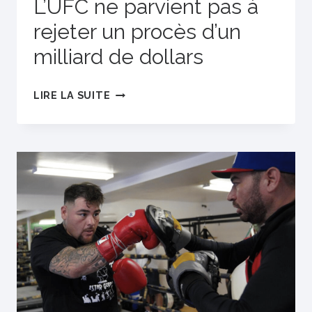
L’UFC ne parvient pas à
rejeter un procès d’un
milliard de dollars
L’UFC
LIRE LA SUITE
NE
PARVIENT
PAS
À
REJETER
UN
PROCÈS
D’UN
MILLIARD
DE
DOLLARS