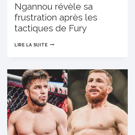
Ngannou révèle sa
frustration après les
tactiques de Fury
NGANNOU
LIRE LA SUITE
RÉVÈLE
SA
FRUSTRATION
APRÈS
LES
TACTIQUES
DE
FURY