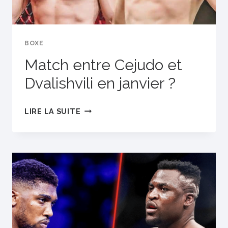
BOXE
Match entre Cejudo et
Dvalishvili en janvier ?
MATCH
LIRE LA SUITE
ENTRE
CEJUDO
ET
DVALISHVILI
EN
JANVIER
?