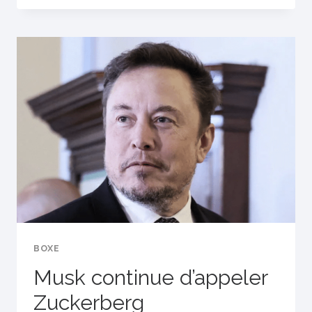
DIT
QUE
FURY
A
BATTU
NGANNOU
BOXE
Musk continue d’appeler
Zuckerberg