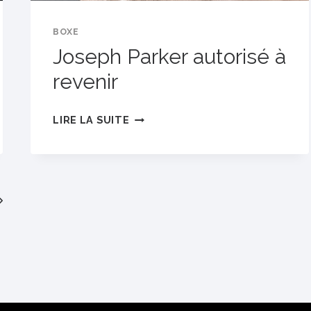
BOXE
Joseph Parker autorisé à
revenir
JOSEPH
LIRE LA SUITE
PARKER
AUTORISÉ
À
REVENIR
Next
Page