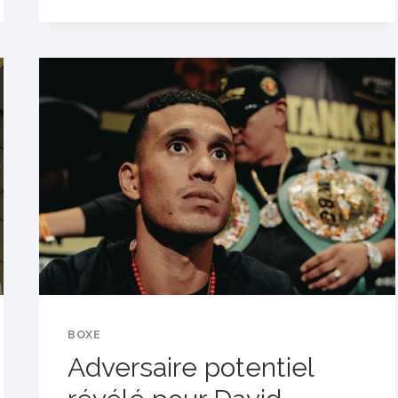
DEVRAIT
ATTERRIR
À
NEW
YORK
BOXE
Adversaire potentiel