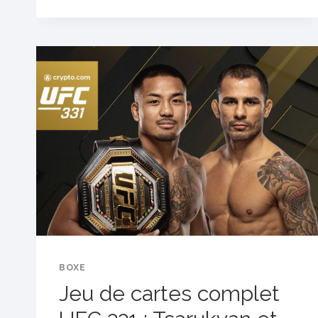
POIDS
MOUCHE
DE
L’UFC,
EST
DÉCÉDÉ
À
34
ANS
BOXE
Jeu de cartes complet