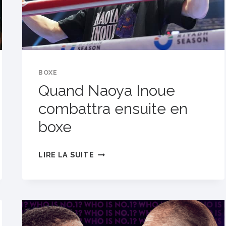
BOXE
Quand Naoya Inoue
combattra ensuite en
boxe
QUAND
LIRE LA SUITE
NAOYA
INOUE
COMBATTRA
ENSUITE
EN