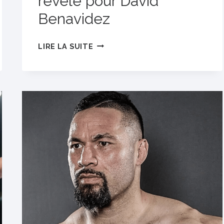
révélé pour David
Benavidez
ADVERSAIRE
LIRE LA SUITE
POTENTIEL
RÉVÉLÉ
POUR
DAVID
BENAVIDEZ