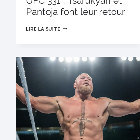
UFC 331 : Tsarukyan et
Pantoja font leur retour
JEU
LIRE LA SUITE
DE
CARTES
COMPLET
UFC
331 :
TSARUKYAN
ET
PANTOJA
FONT
LEUR
RETOUR