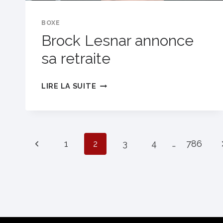
BOXE
Brock Lesnar annonce
sa retraite
BROCK
LIRE LA SUITE
LESNAR
ANNONCE
SA
RETRAITE
Page
Previous
1
2
3
4
…
786
Page
navigation