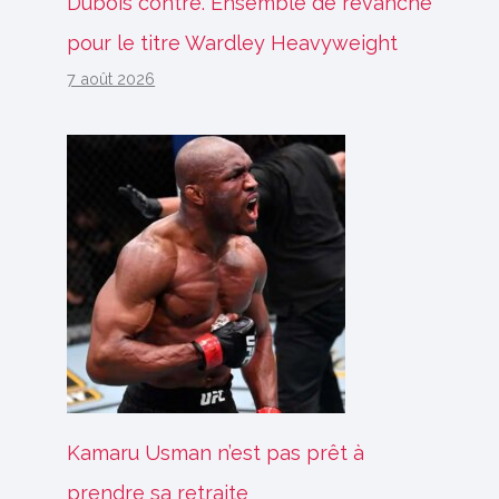
Dubois contre. Ensemble de revanche
pour le titre Wardley Heavyweight
7 août 2026
Kamaru Usman n’est pas prêt à
prendre sa retraite