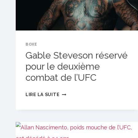
BOXE
Gable Steveson réservé
pour le deuxième
combat de l’UFC
GABLE
LIRE LA SUITE
STEVESON
RÉSERVÉ
POUR
LE
DEUXIÈME