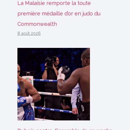
La Malaisie remporte la toute
première médaille d’or en judo du
Commonwealth
8 août 2026