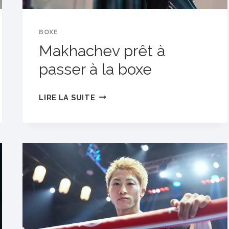
BOXE
Makhachev prêt à
passer à la boxe
MAKHACHEV
LIRE LA SUITE
PRÊT
À
PASSER
À
LA
BOXE