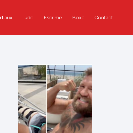
rtiaux
Judo
Escrime
Boxe
Contact