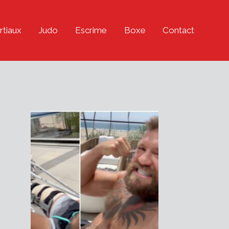
rtiaux
Judo
Escrime
Boxe
Contact