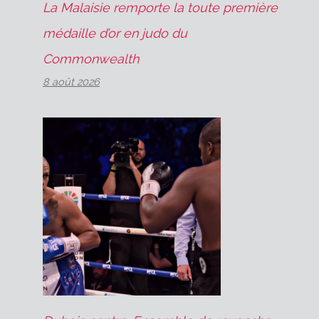
La Malaisie remporte la toute première
médaille d’or en judo du
Commonwealth
8 août 2026