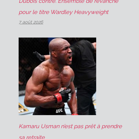
Dubois contre. Ensemble de revanche
pour le titre Wardley Heavyweight
7 août 2026
Kamaru Usman n’est pas prêt à prendre
sa retraite