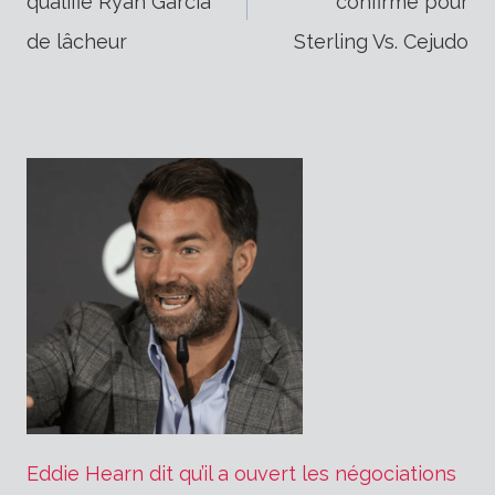
qualifie Ryan Garcia
confirmé pour
de
de lâcheur
Sterling Vs. Cejudo
l’article
Eddie Hearn dit qu’il a ouvert les négociations