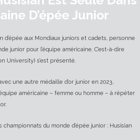
aine D’épée Junior
 d’épée aux Mondiaux juniors et cadets, personne
e junior pour l’équipe américaine. C’est-à-dire
n University) s’est présenté.
 avec une autre médaille d’or junior en 2023,
 l’équipe américaine – femme ou homme – à répéter
or.
es championnats du monde d’épée junior : Husisian