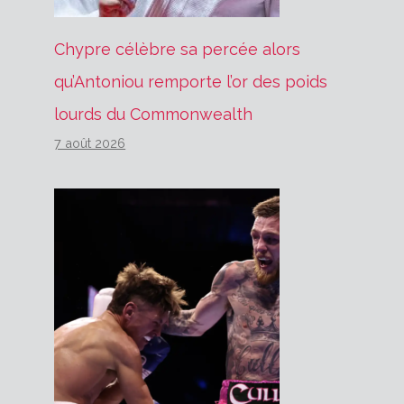
Chypre célèbre sa percée alors
qu’Antoniou remporte l’or des poids
lourds du Commonwealth
7 août 2026