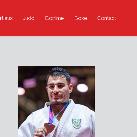
rtiaux
Judo
Escrime
Boxe
Contact