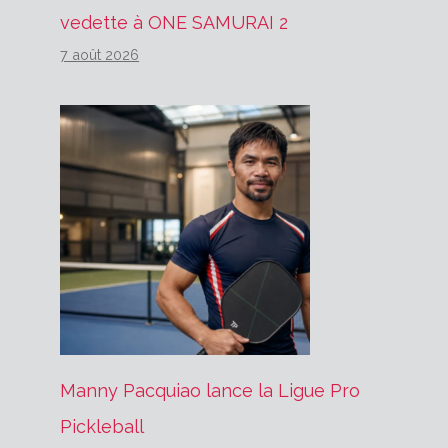
vedette à ONE SAMURAI 2
7 août 2026
Manny Pacquiao lance la Ligue Pro
Pickleball