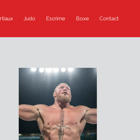
rtiaux
Judo
Escrime
Boxe
Contact