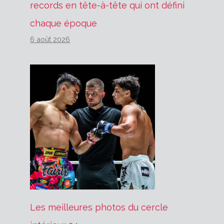
records en tête-à-tête qui ont défini
chaque époque
6 août 2026
Les meilleures photos du cercle