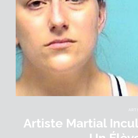
ART
Artiste Martial Inc
Un Élèv