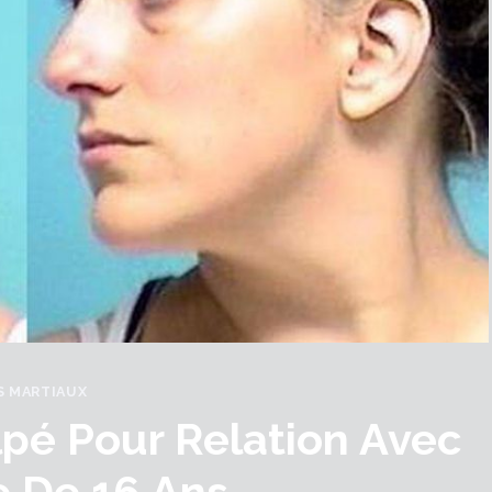
S MARTIAUX
ulpé Pour Relation Avec
e De 16 Ans