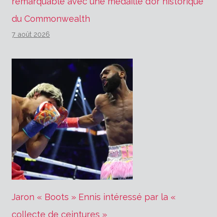
remarquable avec une médaille d’or historique
du Commonwealth
7 août 2026
Jaron « Boots » Ennis intéressé par la «
collecte de ceintures »