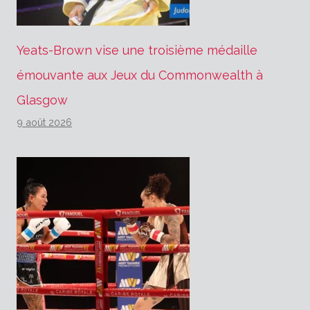
Yeats-Brown vise une troisième médaille
émouvante aux Jeux du Commonwealth à
Glasgow
9 août 2026