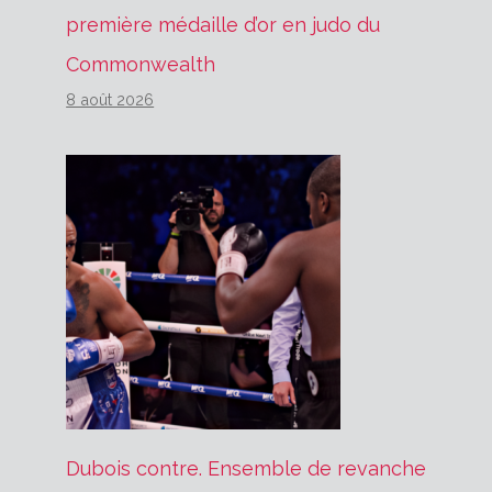
première médaille d’or en judo du
Commonwealth
8 août 2026
Dubois contre. Ensemble de revanche