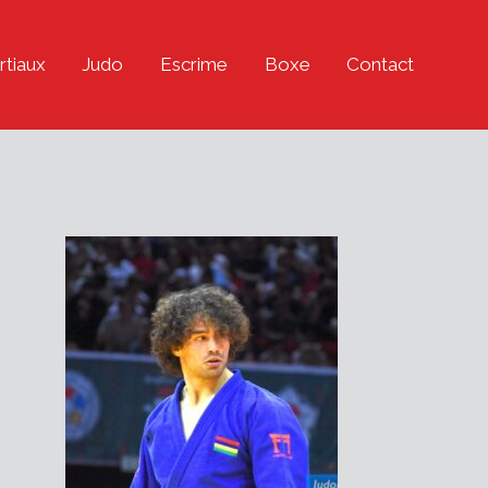
rtiaux
Judo
Escrime
Boxe
Contact