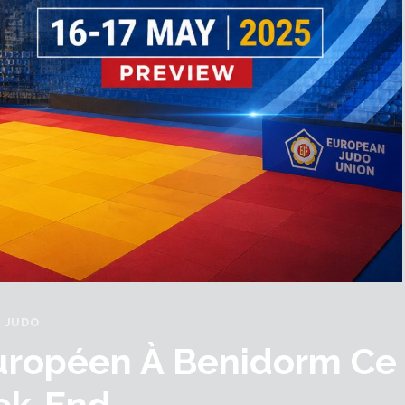
JUDO
uropéen À Benidorm Ce
k-End