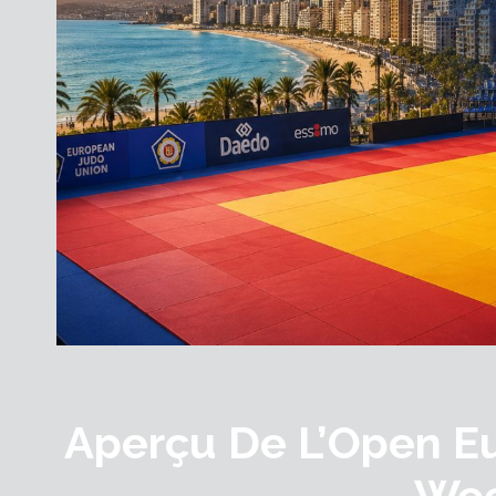
Aperçu De L’Open E
Wee