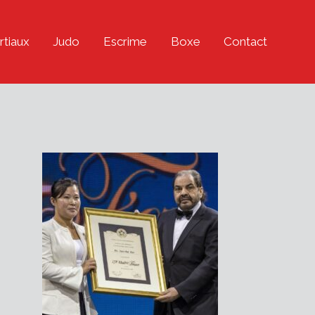
rtiaux
Judo
Escrime
Boxe
Contact