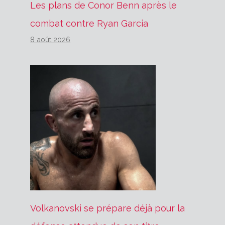
Les plans de Conor Benn après le
combat contre Ryan Garcia
8 août 2026
Volkanovski se prépare déjà pour la