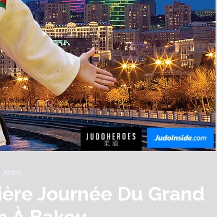
JUDO
ière Journée Du Grand
m À Bakou