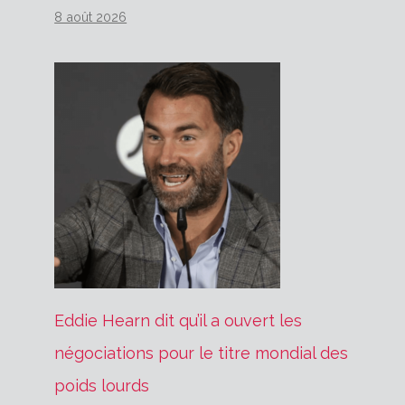
8 août 2026
Eddie Hearn dit qu’il a ouvert les
négociations pour le titre mondial des
poids lourds