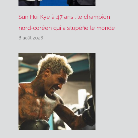
Sun Hui Kye à 47 ans : le champion
nord-coréen qui a stupéfié le monde
8 août 2026