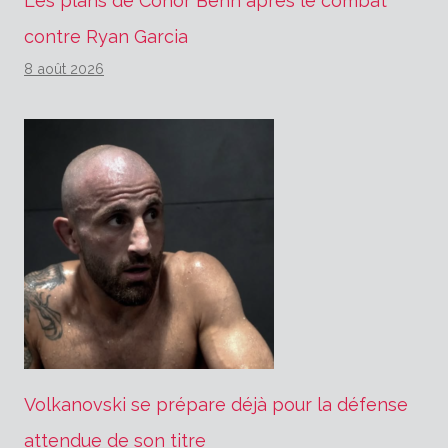
Les plans de Conor Benn après le combat
contre Ryan Garcia
8 août 2026
Volkanovski se prépare déjà pour la défense
attendue de son titre